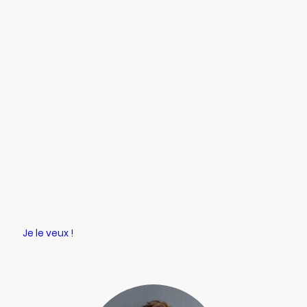
Ce canard de bain en a marre et ne fait pas les
choses à moitié. Avec ses lunettes de soleil cool, sa
casquette de travers et son geste sans équivoque, il
montre à tout le monde ce qu'il pense des canards
standard ennuyeux. Au lieu de flotter sagement
dans l'eau, il fait sensation sur le rebord de la
baignoire et apporte une bonne dose d'humour. Le
canard « Duck You » est le cadeau parfait pour tous
ceux qui aiment l'ironie et l'humour noir, et il fera
clairement passer le message dans n'importe quelle
collection. Avec ce canard, une baignoire est tout
sauf ennuyeuse.
Je le veux !