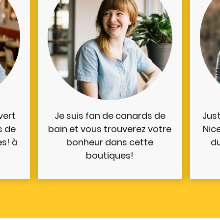
vert
Je suis fan de canards de
Jus
s de
bain et vous trouverez votre
Nic
s! à
bonheur dans cette
du
boutiques!