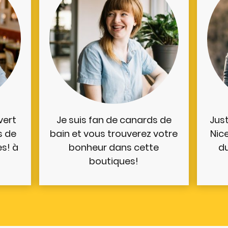
vert
Je suis fan de canards de
Jus
s de
bain et vous trouverez votre
Nic
s! à
bonheur dans cette
du
boutiques!