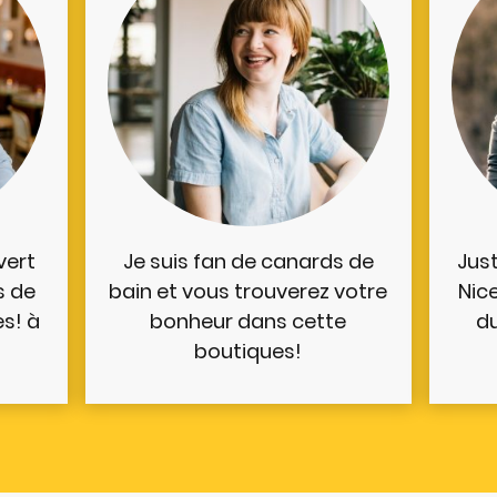
vert
Je suis fan de canards de
Jus
s de
bain et vous trouverez votre
Nic
s! à
bonheur dans cette
du
boutiques!