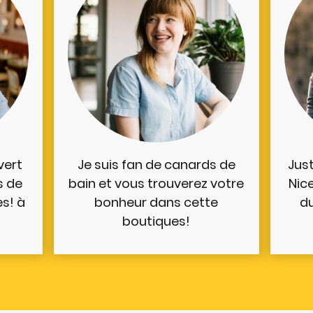
vert
Je suis fan de canards de
Jus
s de
bain et vous trouverez votre
Nic
s! à
bonheur dans cette
du
boutiques!